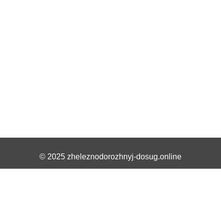
© 2025 zheleznodorozhnyj-dosug.online